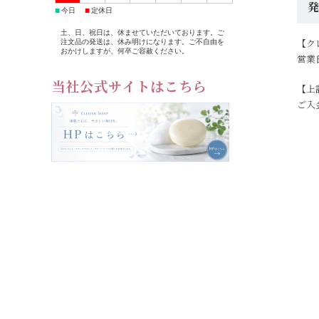
■
■
今日
定休日
土、日、祝日は、休ませていただいております。ご
【ク
注文品の発送は、休み明けになります。ご不自由を
おかけしますが、何卒ご容赦ください。
営業
当社公式サイトはこちら
【上
ご入