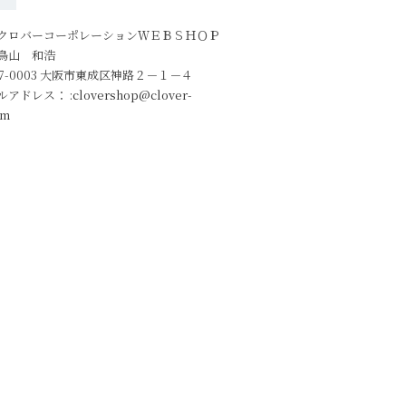
クロバーコーポレーションＷＥＢＳＨＯＰ
鳥山 和浩
7-0003 大阪市東成区神路２－１－４
ルアドレス：
:clovershop@clover-
om