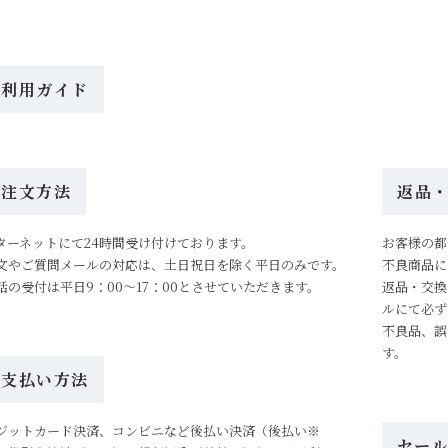
ご利用ガイド
ご注文方法
返品
ターネットにて24時間受け付けております。
お客様の都
文やご質問メールの対応は、土日祝日を除く平日のみです。
不良商品に
話の受付は平日9：00～17：00とさせていただきます。
返品・交換
ルにて必ず
不良品、誤
す。
お支払い方法
ジットカード決済、コンビニなど後払い決済（後払い※
セー