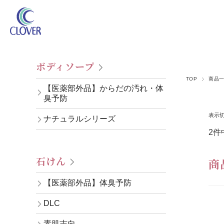
ボディソープ
TOP
商品
【医薬部外品】からだの汚れ・体
臭予防
表示
ナチュラルシリーズ
2件
石けん
商
【医薬部外品】体臭予防
DLC
素肌志向