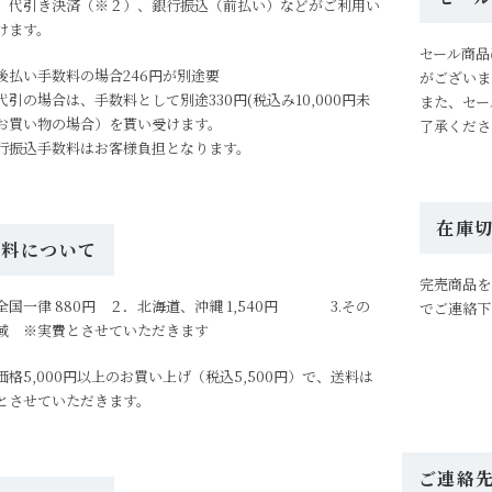
、代引き決済（※２）、銀行振込（前払い）などがご利用い
けます。
セール商品
後払い手数料の場合246円が別途要
がございま
代引の場合は、手数料として別途330円(税込み10,000円未
また、セー
お買い物の場合）を貰い受けます。
了承くださ
行振込手数料はお客様負担となります。
在庫
送料について
完売商品を
全国一律 880円 ２．北海道、沖縄 1,540円 3.その
でご連絡下
域 ※実費とさせていただきます
価格5,000円以上のお買い上げ（税込5,500円）で、送料は
とさせていただきます。
ご連絡