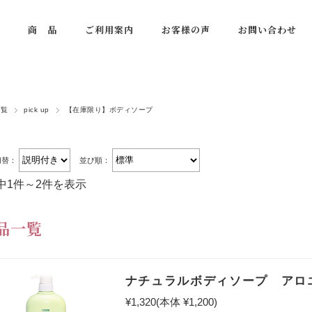
商 品
ご利用案内
お客様の声
お問い合わせ
一覧
pick up
【在庫限り】ボディソープ
切替：
並び順：
中1件～2件を表示
品一覧
ナチュラルボディソープ アロ
¥1,320
(本体 ¥1,200)