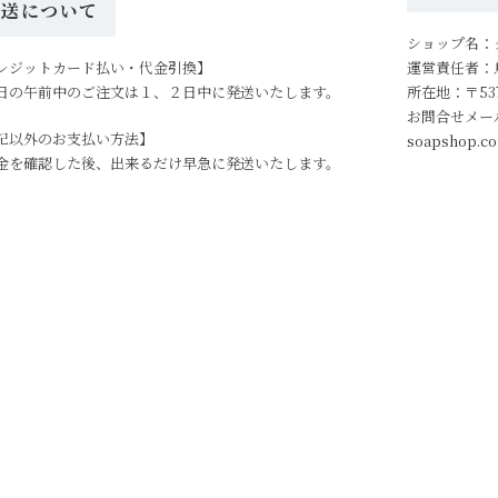
発送について
ショップ名：
レジットカード払い・代金引換】
運営責任者：
日の午前中のご注文は１、２日中に発送いたします。
所在地：〒53
お問合せメー
記以外のお支払い方法】
soapshop.c
金を確認した後、出来るだけ早急に発送いたします。