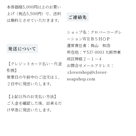
本体価格5,000円以上のお買い
上げ（税込5,500円）で、送料
ご連絡先
は無料とさせていただきます。
ショップ名：クロバーコーポレ
ーションＷＥＢＳＨＯＰ
運営責任者：鳥山 和浩
発送について
所在地：〒537-0003 大阪市東
成区神路２－１－４
【クレジットカード払い・代金
お問合せメールアドレス：
引換】
:clovershop@clover-
営業日の午前中のご注文は１、
soapshop.com
２日中に発送いたします。
【上記以外のお支払い方法】
ご入金を確認した後、出来るだ
け早急に発送いたします。