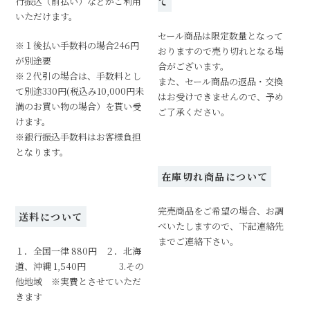
行振込（前払い）などがご利用
て
いただけます。
セール商品は限定数量となって
※１後払い手数料の場合246円
おりますので売り切れとなる場
が別途要
合がございます。
※２代引の場合は、手数料とし
また、セール商品の返品・交換
て別途330円(税込み10,000円未
はお受けできませんので、予め
満のお買い物の場合）を貰い受
ご了承ください。
けます。
※銀行振込手数料はお客様負担
となります。
在庫切れ商品について
完売商品をご希望の場合、お調
送料について
べいたしますので、下記連絡先
までご連絡下さい。
１．全国一律 880円 ２．北海
道、沖縄 1,540円 3.その
他地域 ※実費とさせていただ
きます