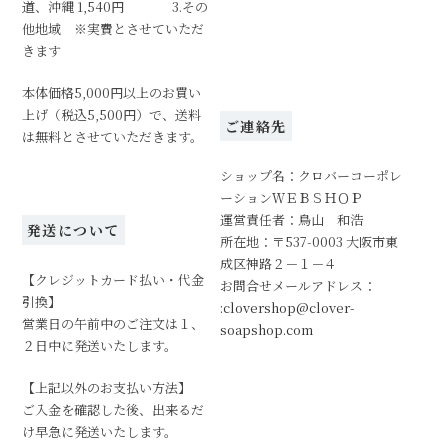
道、沖縄 1,540円 3.その
他地域 ※実費とさせていただ
きます
本体価格5,000円以上のお買い
上げ（税込5,500円）で、送料
ご連絡先
は無料とさせていただきます。
ショップ名：クロバーコーポレ
ーションＷＥＢＳＨＯＰ
運営責任者：鳥山 和浩
発送について
所在地：〒537-0003 大阪市東
成区神路２－１－４
【クレジットカード払い・代金
お問合せメールアドレス：
引換】
:clovershop@clover-
営業日の午前中のご注文は１、
soapshop.com
２日中に発送いたします。
【上記以外のお支払い方法】
ご入金を確認した後、出来るだ
け早急に発送いたします。