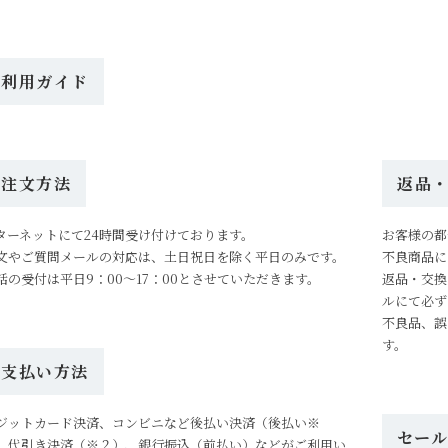
ご利用ガイド
ご注文方法
返品
ターネットにて24時間受け付けております。
お客様の都
文やご質問メールの対応は、土日祝日を除く平日のみです。
不良商品に
話の受付は平日9：00～17：00とさせていただきます。
返品・交換
ルにて必ず
不良品、誤
す。
お支払い方法
ジットカード決済、コンビニなど後払い決済（後払い※
セー
、代引き決済（※２）、銀行振込（前払い）などがご利用い