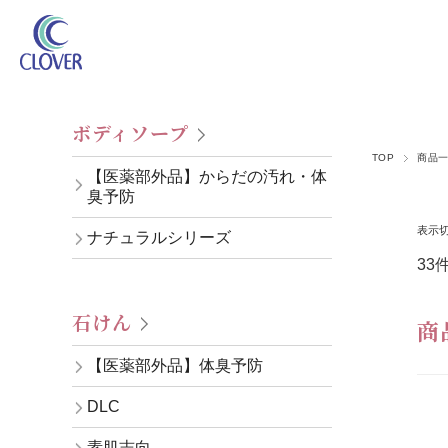
ボディソープ
TOP
商品
【医薬部外品】からだの汚れ・体
臭予防
表示
ナチュラルシリーズ
33
石けん
商
【医薬部外品】体臭予防
DLC
素肌志向