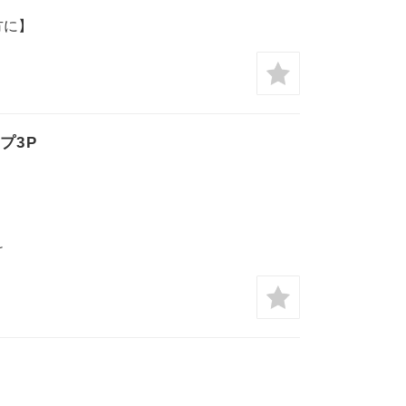
方に】
プ3P
け