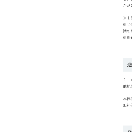
ただ
※１
※２
満の
※銀
１．
他地
本体
無料