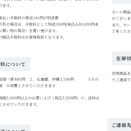
けます。
セール商品
後払い手数料の場合246円が別途要
がございま
代引の場合は、手数料として別途330円(税込み10,000円未
また、セー
お買い物の場合）を貰い受けます。
了承くださ
行振込手数料はお客様負担となります。
在庫
送料について
完売商品を
全国一律 880円 ２．北海道、沖縄 1,540円 3.その
でご連絡下
域 ※実費とさせていただきます
価格5,000円以上のお買い上げ（税込5,500円）で、送料は
とさせていただきます。
ご連絡