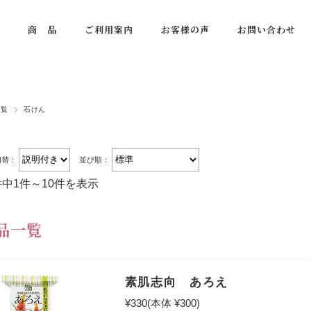
商 品
ご利用案内
お客様の声
お問い合わせ
一覧
石けん
切替：
並び順：
件中1件～10件を表示
品一覧
素肌志向 あろえ
¥330
(本体 ¥300)