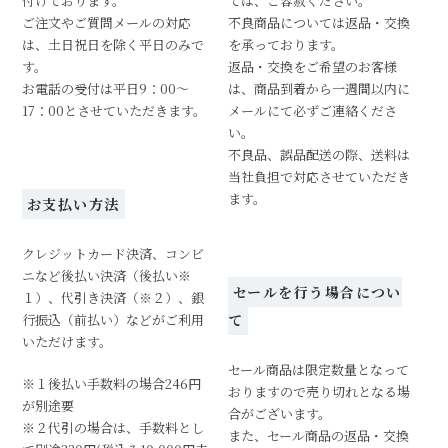
付けております。
ては、ご容赦ください。
ご注文やご質問メールの対応
不良商品については返品・交換
は、土日祝日を除く平日のみで
を承っております。
す。
返品・交換をご希望のお客様
お電話の受付は平日9：00～
は、商品到着から一週間以内に
17：00とさせていただきます。
メールにて必ずご連絡くださ
い。
不良品、誤品配送の際、送料は
当社負担で対応させていただき
ます。
お支払い方法
クレジットカード決済、コンビ
ニなど後払い決済（後払い※
セールを行う場合につい
１）、代引き決済（※２）、銀
行振込（前払い）などがご利用
て
いただけます。
セール商品は限定数量となって
※１後払い手数料の場合246円
おりますので売り切れとなる場
が別途要
合がございます。
※２代引の場合は、手数料とし
また、セール商品の返品・交換