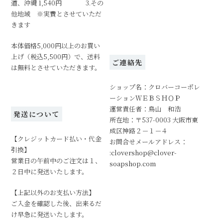
道、沖縄 1,540円 3.その
他地域 ※実費とさせていただ
きます
本体価格5,000円以上のお買い
上げ（税込5,500円）で、送料
ご連絡先
は無料とさせていただきます。
ショップ名：クロバーコーポレ
ーションＷＥＢＳＨＯＰ
運営責任者：鳥山 和浩
発送について
所在地：〒537-0003 大阪市東
成区神路２－１－４
【クレジットカード払い・代金
お問合せメールアドレス：
引換】
:clovershop@clover-
営業日の午前中のご注文は１、
soapshop.com
２日中に発送いたします。
【上記以外のお支払い方法】
ご入金を確認した後、出来るだ
け早急に発送いたします。