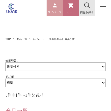
マイページ
カート
商品を探す
TOP
商品一覧
石けん
【医薬部外品】体臭予防
表示切替：
並び順：
3件中1件～3件を表示
商品一覧