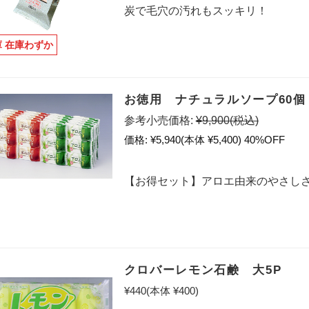
炭で毛穴の汚れもスッキリ！
庫 在庫わずか
お徳用 ナチュラルソープ60個
参考小売価格:
¥9,900
(税込)
価格:
¥5,940
(本体 ¥5,400)
40%OFF
【お得セット】アロエ由来のやさしさ 
クロバーレモン石鹸 大5P
¥440
(本体 ¥400)