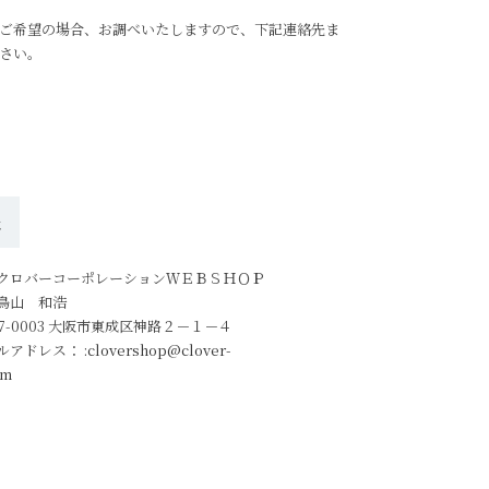
ご希望の場合、お調べいたしますので、下記連絡先ま
さい。
先
クロバーコーポレーションＷＥＢＳＨＯＰ
鳥山 和浩
7-0003 大阪市東成区神路２－１－４
ルアドレス：
:clovershop@clover-
om