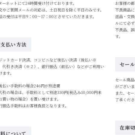
ターネットにて24時間受け付けております。
お客様の都
文やご質問メールの対応は、土日祝日を除く平日のみです。
不良商品に
話の受付は平日9：00～17：00とさせていただきます。
返品・交換
ルにて必ず
不良品、誤
す。
お支払い方法
ジットカード決済、コンビニなど後払い決済（後払い※
セー
、代引き決済（※２）、銀行振込（前払い）などがご利用い
けます。
セール商品
後払い手数料の場合246円が別途要
がございま
代引の場合は、手数料として別途330円(税込み10,000円未
また、セー
お買い物の場合）を貰い受けます。
了承くださ
行振込手数料はお客様負担となります。
在庫
送料について