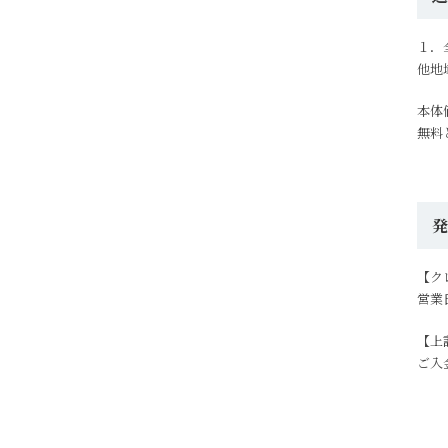
１．
他地
本体
無料
【ク
営業
【上
ご入