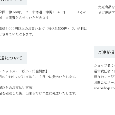
完売商品を
全国一律 880円 ２．北海道、沖縄 1,540円 3.その
でご連絡下
域 ※実費とさせていただきます
価格5,000円以上のお買い上げ（税込5,500円）で、送料は
とさせていただきます。
ご連絡
発送について
ショップ名：
レジットカード払い・代金引換】
運営責任者：
日の午前中のご注文は１、２日中に発送いたします。
所在地：〒53
お問合せメー
記以外のお支払い方法】
soapshop.c
金を確認した後、出来るだけ早急に発送いたします。