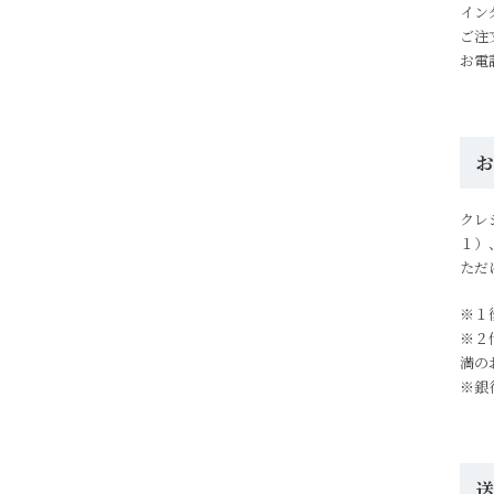
イン
ご注
お電
クレ
１）
ただ
※１
※２
満の
※銀