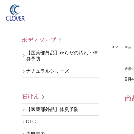
ボディソープ
TOP
商品
【医薬部外品】からだの汚れ・体
臭予防
表示
ナチュラルシリーズ
9件
石けん
商
【医薬部外品】体臭予防
DLC
素肌志向