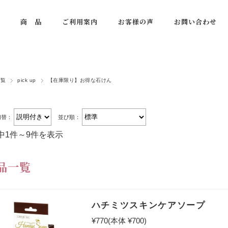
商 品
ご利用案内
お客様の声
お問い合わせ
一覧
pick up
【在庫限り】お得な石けん
切替：
並び順：
中1件～9件を表示
品一覧
ハチミツスキンケアソープ
¥770
(本体 ¥700)