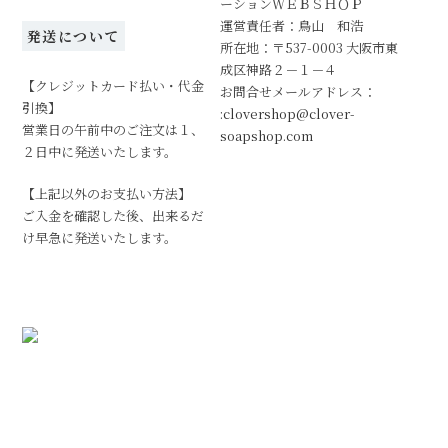
ーションＷＥＢＳＨＯＰ
運営責任者：鳥山 和浩
発送について
所在地：〒537-0003 大阪市東
成区神路２－１－４
【クレジットカード払い・代金
お問合せメールアドレス：
引換】
:clovershop@clover-
営業日の午前中のご注文は１、
soapshop.com
２日中に発送いたします。
【上記以外のお支払い方法】
ご入金を確認した後、出来るだ
け早急に発送いたします。