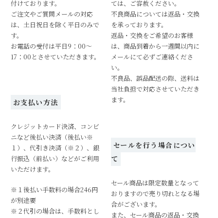
付けております。
ては、ご容赦ください。
ご注文やご質問メールの対応
不良商品については返品・交換
は、土日祝日を除く平日のみで
を承っております。
す。
返品・交換をご希望のお客様
お電話の受付は平日9：00～
は、商品到着から一週間以内に
17：00とさせていただきます。
メールにて必ずご連絡くださ
い。
不良品、誤品配送の際、送料は
当社負担で対応させていただき
ます。
お支払い方法
クレジットカード決済、コンビ
ニなど後払い決済（後払い※
セールを行う場合につい
１）、代引き決済（※２）、銀
行振込（前払い）などがご利用
て
いただけます。
セール商品は限定数量となって
※１後払い手数料の場合246円
おりますので売り切れとなる場
が別途要
合がございます。
※２代引の場合は、手数料とし
また、セール商品の返品・交換