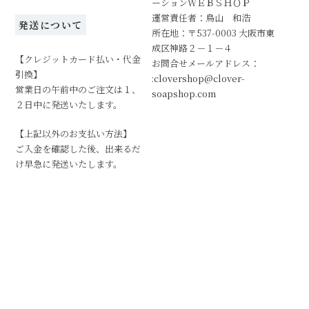
ーションＷＥＢＳＨＯＰ
運営責任者：鳥山 和浩
発送について
所在地：〒537-0003 大阪市東
成区神路２－１－４
【クレジットカード払い・代金
お問合せメールアドレス：
引換】
:clovershop@clover-
営業日の午前中のご注文は１、
soapshop.com
２日中に発送いたします。
【上記以外のお支払い方法】
ご入金を確認した後、出来るだ
け早急に発送いたします。