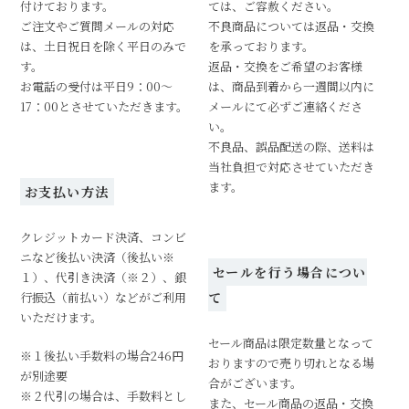
付けております。
ては、ご容赦ください。
ご注文やご質問メールの対応
不良商品については返品・交換
は、土日祝日を除く平日のみで
を承っております。
す。
返品・交換をご希望のお客様
お電話の受付は平日9：00～
は、商品到着から一週間以内に
17：00とさせていただきます。
メールにて必ずご連絡くださ
い。
不良品、誤品配送の際、送料は
当社負担で対応させていただき
ます。
お支払い方法
クレジットカード決済、コンビ
ニなど後払い決済（後払い※
セールを行う場合につい
１）、代引き決済（※２）、銀
行振込（前払い）などがご利用
て
いただけます。
セール商品は限定数量となって
※１後払い手数料の場合246円
おりますので売り切れとなる場
が別途要
合がございます。
※２代引の場合は、手数料とし
また、セール商品の返品・交換