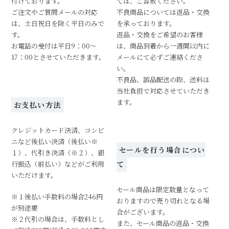
付けております。
ては、ご容赦ください。
ご注文やご質問メールの対応
不良商品については返品・交換
は、土日祝日を除く平日のみで
を承っております。
す。
返品・交換をご希望のお客様
お電話の受付は平日9：00～
は、商品到着から一週間以内に
17：00とさせていただきます。
メールにて必ずご連絡くださ
い。
不良品、誤品配送の際、送料は
当社負担で対応させていただき
ます。
お支払い方法
クレジットカード決済、コンビ
ニなど後払い決済（後払い※
セールを行う場合につい
１）、代引き決済（※２）、銀
行振込（前払い）などがご利用
て
いただけます。
セール商品は限定数量となって
※１後払い手数料の場合246円
おりますので売り切れとなる場
が別途要
合がございます。
※２代引の場合は、手数料とし
また、セール商品の返品・交換