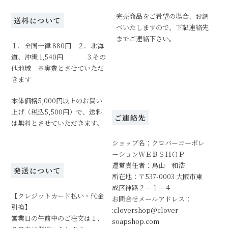
完売商品をご希望の場合、お調
送料について
べいたしますので、下記連絡先
までご連絡下さい。
１．全国一律 880円 ２．北海
道、沖縄 1,540円 3.その
他地域 ※実費とさせていただ
きます
本体価格5,000円以上のお買い
上げ（税込5,500円）で、送料
ご連絡先
は無料とさせていただきます。
ショップ名：クロバーコーポレ
ーションＷＥＢＳＨＯＰ
運営責任者：鳥山 和浩
発送について
所在地：〒537-0003 大阪市東
成区神路２－１－４
【クレジットカード払い・代金
お問合せメールアドレス：
引換】
:clovershop@clover-
営業日の午前中のご注文は１、
soapshop.com