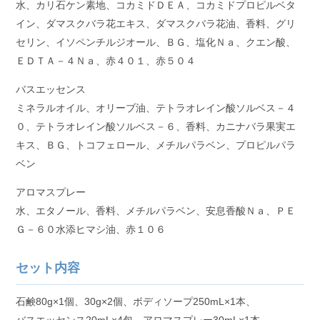
水、カリ石ケン素地、コカミドＤＥＡ、コカミドプロピルベタ
イン、ダマスクバラ花エキス、ダマスクバラ花油、香料、グリ
セリン、イソペンチルジオール、ＢＧ、塩化Ｎａ、クエン酸、
ＥＤＴＡ－４Ｎａ、赤４０１、赤５０４
バスエッセンス
ミネラルオイル、オリーブ油、テトラオレイン酸ソルベス－４
０、テトラオレイン酸ソルベス－６、香料、カニナバラ果実エ
キス、ＢＧ、トコフェロール、メチルパラベン、プロピルパラ
ベン
アロマスプレー
水、エタノール、香料、メチルパラベン、安息香酸Ｎａ、ＰＥ
Ｇ－６０水添ヒマシ油、赤１０６
セット内容
石鹸80g×1個、30g×2個、ボディソープ250mL×1本、
バスエッセンス20mL×4包、アロマスプレー30mL×1本、